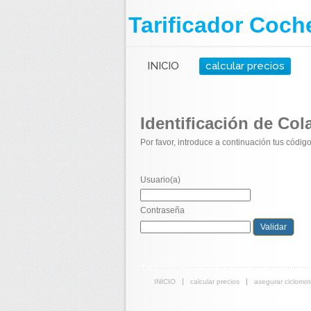
Tarificador Coch
INICIO
calcular precios
Identificación de Co
Por favor, introduce a continuación tus código
Usuario(a)
Contraseña
INICIO
calcular precios
asegurar ciclomot