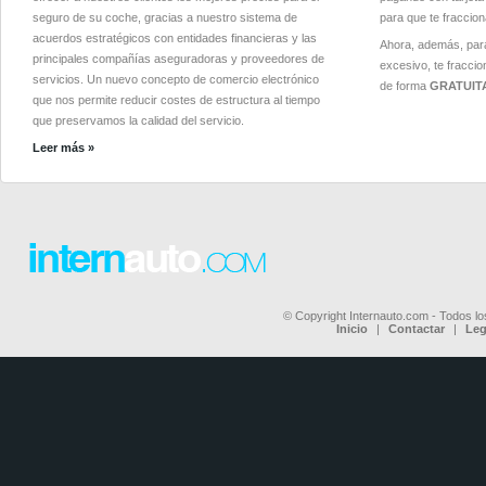
seguro de su coche, gracias a nuestro sistema de
para que te fraccio
acuerdos estratégicos con entidades financieras y las
Ahora, además, par
principales compañías aseguradoras y proveedores de
excesivo, te fracci
servicios. Un nuevo concepto de comercio electrónico
de forma
GRATUIT
que nos permite reducir costes de estructura al tiempo
que preservamos la calidad del servicio.
Leer más »
© Copyright Internauto.com - Todos l
Inicio
|
Contactar
|
Leg