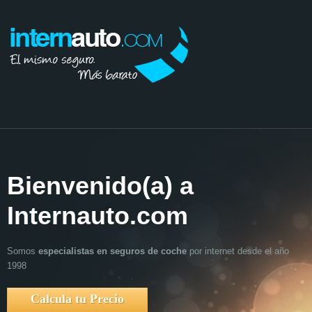
Bienvenido(a) a
El mismo seguro
Internauto.com
más barato
Somos
El
seguro para tu coche
especialistas en seguros de coche
con las mejores condiciones del mercado.
por internet desde el año
1998
Calcula tu precio ahora!
Calcula tu Precio
Calcula tu Precio